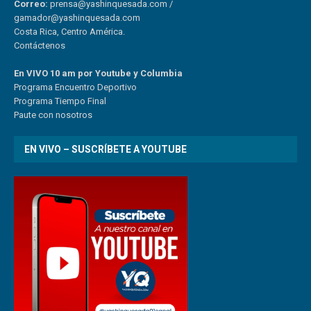
Correo:
prensa@yashinquesada.com
/
gamador@yashinquesada.com
Costa Rica, Centro América.
Contáctenos
En VIVO 10 am por Youtube y Columbia
Program
a
Encuentro
Deportivo
Programa Tiempo Final
Paute
con
nosotr
os
EN VIVO – SUSCRÍBETE A YOUTUBE