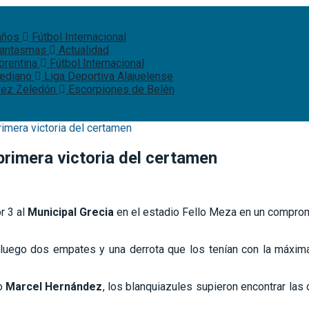
 años
Fútbol Internacional
 fantasmas
Actualidad
iorentina
Fútbol Internacional
rediano
Liga Deportiva Alajuelense
érez Zeledón
Escorpiones de Belén
rimera victoria del certamen
primera victoria del certamen
r 3 al
Municipal Grecia
en el estadio Fello Meza en un compromi
 luego dos empates y una derrota que los tenían con la máxima
no
Marcel Hernández
, los blanquiazules supieron encontrar las