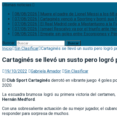
Últimas noticias:
[ 08/08/2026 ]
Muere el padre de Lionel Messi a los 68
[ 07/08/2026 ]
Cartaginés venció a Sporting y borró sus
[ 07/08/2026 ]
El Real Madrid cede a Mastantuono a la F
[ 07/08/2026 ]
Ismael Rescalvo va por el triunfo ante He
[ 08/08/2026 ]
Empate sin goles entre Escorpiones y P
Buscar:
Inicio
Sin Clasificar
Cartaginés se llevó un susto pero logró p
Cartaginés se llevó un susto pero logró 
19/10/2022
Gabriela Amador
Sin Clasificar
El
Club Sport Cartaginés
derrotó en vibrante juego 4 goles po
2020.
La escuadra brumosa logró su primera victoria del certamen,
Hernán Medford
.
Con una sobresaliente actuación de su mejor jugador, el cuba
responder para sorpresa de muchos.