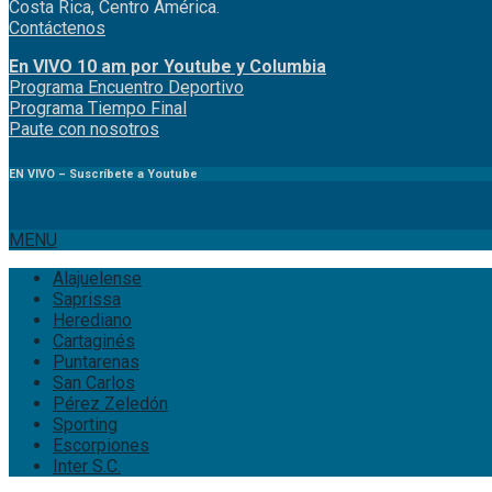
Costa Rica, Centro América.
Contáctenos
En VIVO 10 am por Youtube y Columbia
Program
a
Encuentro
Deportivo
Programa Tiempo Final
Paute
con
nosotr
os
EN VIVO – Suscríbete a Youtube
MENU
Alajuelense
Saprissa
Herediano
Cartaginés
Puntarenas
San Carlos
Pérez Zeledón
Sporting
Escorpiones
Inter S.C.