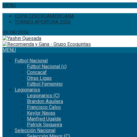
MENU
COPA CENTROAMERICANA
TORNEO APERTURA 2026
09/08/2026
MENU
Futbol Nacional
Fútbol Nacional (c)
Concacaf
Otras Ligas
Fútbol Femenino
Legionarios
Legionarios (C)
Brandon Aguilera
Francisco Calvo
Keylor Navas
Manfred Ugalde
Patrick Sequeira
Selección Nacional
Selección Mayor (C)