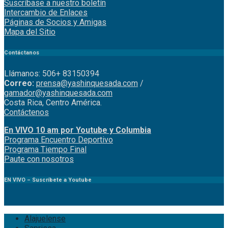
Suscríbase a nuestro boletín
Intercambio de Enlaces
Páginas de Socios y Amigas
Mapa del Sitio
Contáctanos
Llámanos: 506+ 83150394
Correo:
prensa@yashinquesada.com
/
gamador@yashinquesada.com
Costa Rica, Centro América.
Contáctenos
En VIVO 10 am por Youtube y Columbia
Program
a
Encuentro
Deportivo
Programa Tiempo Final
Paute
con
nosotr
os
EN VIVO – Suscríbete a Youtube
Alajuelense