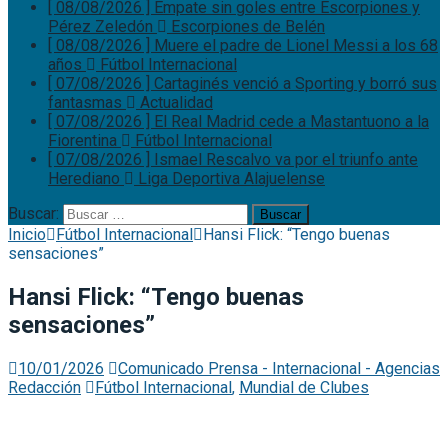
[ 08/08/2026 ]
Empate sin goles entre Escorpiones y
Pérez Zeledón
Escorpiones de Belén
[ 08/08/2026 ]
Muere el padre de Lionel Messi a los 68
años
Fútbol Internacional
[ 07/08/2026 ]
Cartaginés venció a Sporting y borró sus
fantasmas
Actualidad
[ 07/08/2026 ]
El Real Madrid cede a Mastantuono a la
Fiorentina
Fútbol Internacional
[ 07/08/2026 ]
Ismael Rescalvo va por el triunfo ante
Herediano
Liga Deportiva Alajuelense
Buscar:
Inicio
Fútbol Internacional
Hansi Flick: “Tengo buenas
sensaciones”
Hansi Flick: “Tengo buenas
sensaciones”
10/01/2026
Comunicado Prensa - Internacional - Agencias
Redacción
Fútbol Internacional
,
Mundial de Clubes