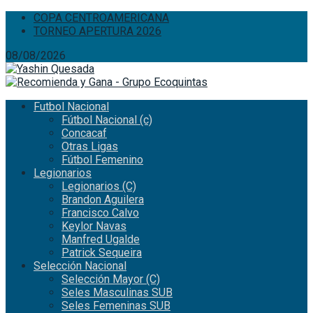
COPA CENTROAMERICANA
TORNEO APERTURA 2026
08/08/2026
Futbol Nacional
Fútbol Nacional (c)
Concacaf
Otras Ligas
Fútbol Femenino
Legionarios
Legionarios (C)
Brandon Aguilera
Francisco Calvo
Keylor Navas
Manfred Ugalde
Patrick Sequeira
Selección Nacional
Selección Mayor (C)
Seles Masculinas SUB
Seles Femeninas SUB