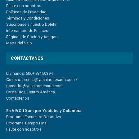
Paute con nosotros
Políticas de Privacidad
Términos y Condiciones
Suscríbase a nuestro boletín
Intercambio de Enlaces
Páginas de Socios y Amigas
Mapa del Sitio
CONTÁCTANOS
Llámanos: 506+ 83150394
Correo:
prensa@yashinquesada.com
/
gamador@yashinquesada.com
Costa Rica, Centro América.
Contáctenos
En VIVO 10 am por Youtube y Columbia
Program
a
Encuentro
Deportivo
Programa Tiempo Final
Paute
con
nosotr
os