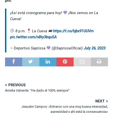
pm.
¡Así está cronograma para hoy!
¡Nos vemos en La
Cueva!
8 p.m.
La Cueva 🎟
https://t.co/hjbx91UUVm
pic.twitter.com/nBty3bquSA
— Deportivo Saprissa
(@SaprissaOficial)
July 26, 2023
PREVIOUS
Amelia Valverde: “He dado el 100% siempre”
NEXT
Jeaustin Campos: «Entraron con una muy buena intensidad,
agresividad y ahí está la consecuencia»