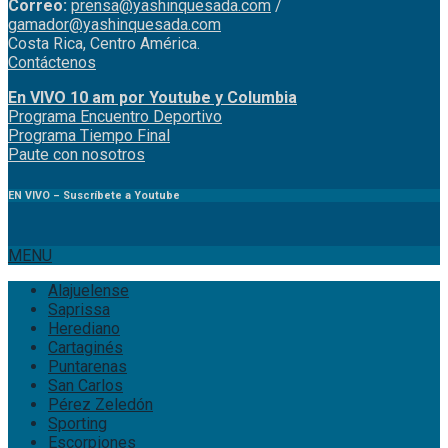
Correo:
prensa@yashinquesada.com
/
gamador@yashinquesada.com
Costa Rica, Centro América.
Contáctenos
En VIVO 10 am por Youtube y Columbia
Program
a
Encuentro
Deportivo
Programa Tiempo Final
Paute
con
nosotr
os
EN VIVO – Suscríbete a Youtube
MENU
Alajuelense
Saprissa
Herediano
Cartaginés
Puntarenas
San Carlos
Pérez Zeledón
Sporting
Escorpiones