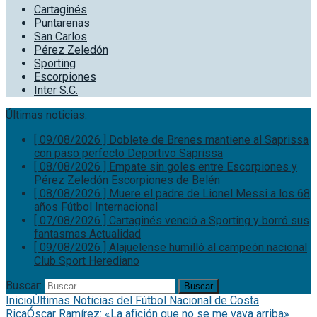
Cartaginés
Puntarenas
San Carlos
Pérez Zeledón
Sporting
Escorpiones
Inter S.C.
Últimas noticias:
[ 09/08/2026 ]
Doblete de Brenes mantiene al Saprissa
con paso perfecto
Deportivo Saprissa
[ 08/08/2026 ]
Empate sin goles entre Escorpiones y
Pérez Zeledón
Escorpiones de Belén
[ 08/08/2026 ]
Muere el padre de Lionel Messi a los 68
años
Fútbol Internacional
[ 07/08/2026 ]
Cartaginés venció a Sporting y borró sus
fantasmas
Actualidad
[ 09/08/2026 ]
Alajuelense humilló al campeón nacional
Club Sport Herediano
Buscar:
Inicio
Últimas Noticias del Fútbol Nacional de Costa
Rica
Óscar Ramírez: «La afición que no se me vaya arriba»