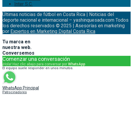
Inter S.C.
Últimas noticias de fútbol en Costa Rica | Noticias del
deporte nacional e internacional – yashinquesada.com Todos
los derechos reservados © 2025 | Asesorías en marketing
por
Expertos en Marketing Digital Costa Rica
Tu marca en
nuestra web.
Conversemos
Comenzar una conversación
¡Hola! Haz clic abajo para conversar por
WhatsApp
El equipo suele responder en unos minutos.
WhatsApp Principal
Patrocinadores